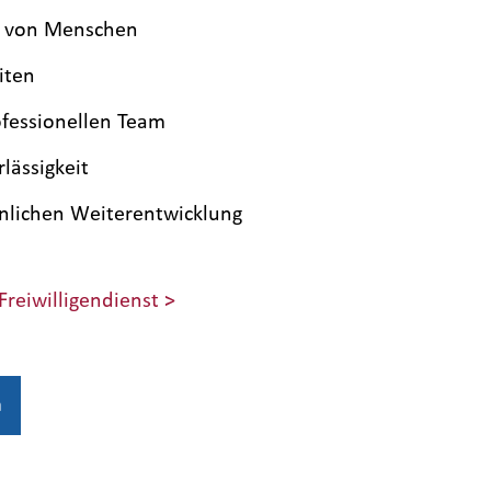
ng von Menschen
iten
fessionellen Team
lässigkeit
önlichen Weiterentwicklung
Freiwilligendienst >
n