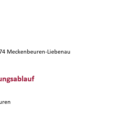
8074​ Meckenbeuren-Liebenau
ungsablauf
uren