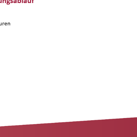
ungsablauf
uren