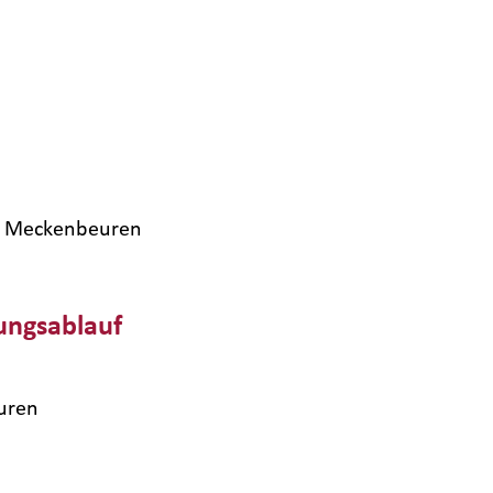
4​ Meckenbeuren
ungsablauf
uren