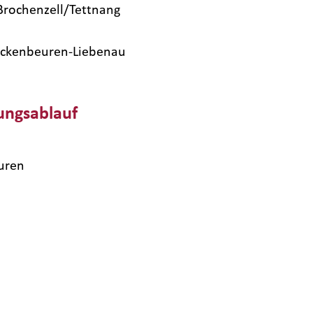
rochenzell/Tettnang
Meckenbeuren-Liebenau
ungsablauf
uren