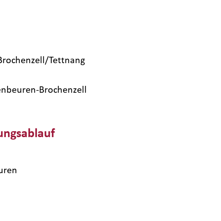
rochenzell/Tettnang
kenbeuren-Brochenzell
ungsablauf
uren