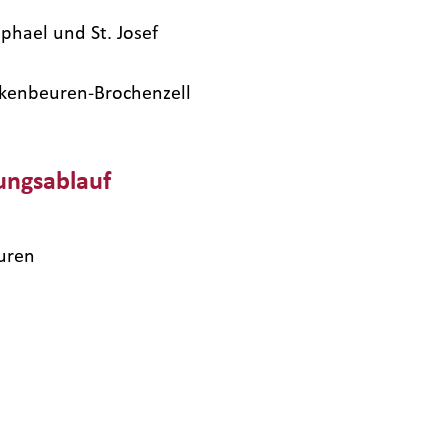
aphael und St. Josef
ckenbeuren-Brochenzell
ungsablauf
uren