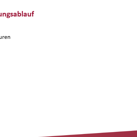
ungsablauf
uren